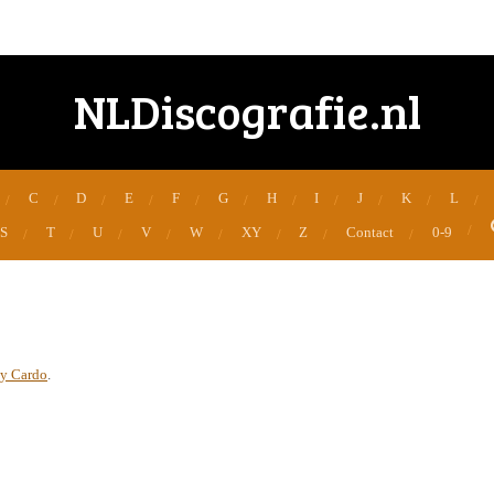
NLDiscografie.nl
C
D
E
F
G
H
I
J
K
L
S
T
U
V
W
XY
Z
Contact
0-9
y Cardo
.