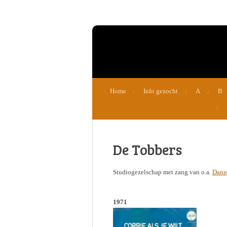
Ga
direct
naar
de
hoofdinhoud
Home
Info gezocht
A
B
De Tobbers
Studiogezelschap met zang van o.a.
Dann
1971