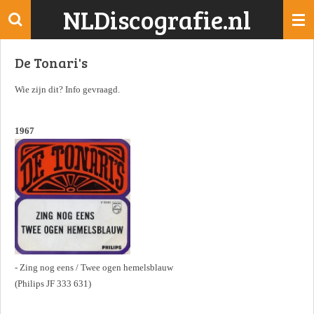
NLDiscografie.nl
Ga
direct
naar
De Tonari's
de
hoofdinhoud
Wie zijn dit? Info gevraagd.
1967
- Zing nog eens / Twee ogen hemelsblauw
(Philips JF 333 631)