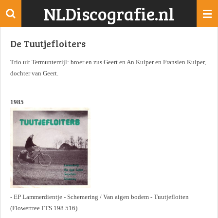
NLDiscografie.nl
Ga
direct
naar
De Tuutjefloiters
de
hoofdinhoud
Trio uit Termunterzijl: broer en zus Geert en An Kuiper en Fransien Kuiper,
dochter van Geert.
1985
- EP Lammerdientje - Schemering / Van aigen bodem - Tuutjefloiten
(Flowertree FTS 198 516)