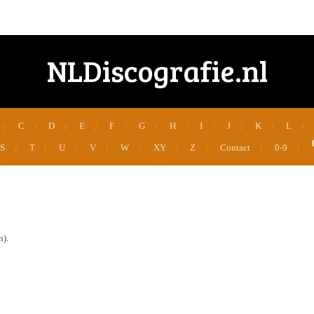
NLDiscografie.nl
C
D
E
F
G
H
I
J
K
L
S
T
U
V
W
XY
Z
Contact
0-9
n).