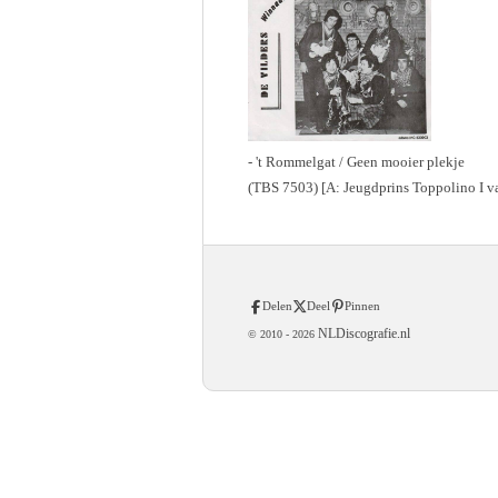
- 't Rommelgat / Geen mooier plekje
(TBS 7503) [A: Jeugdprins Toppolino I 
Delen
Deel
Pinnen
NLDiscografie.nl
© 2010 -
2026