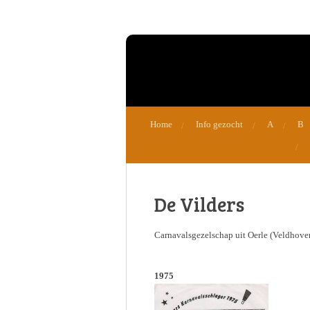
Ga
direct
naar
de
hoofdinhoud
Home
Info gezocht
A
B
De Vilders
Carnavalsgezelschap uit Oerle (Veldhove
1975