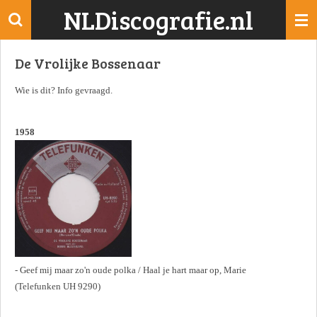
NLDiscografie.nl
Ga
direct
naar
De Vrolijke Bossenaar
de
hoofdinhoud
Wie is dit? Info gevraagd.
1958
- Geef mij maar zo'n oude polka / Haal je hart maar op, Marie
(Telefunken UH 9290)