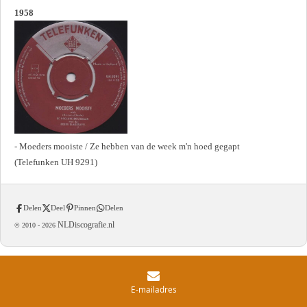
1958
- Moeders mooiste / Ze hebben van de week m'n hoed gegapt
(Telefunken UH 9291)
Delen
Deel
Pinnen
Delen
NLDiscografie.nl
© 2010 -
2026
E-mailadres