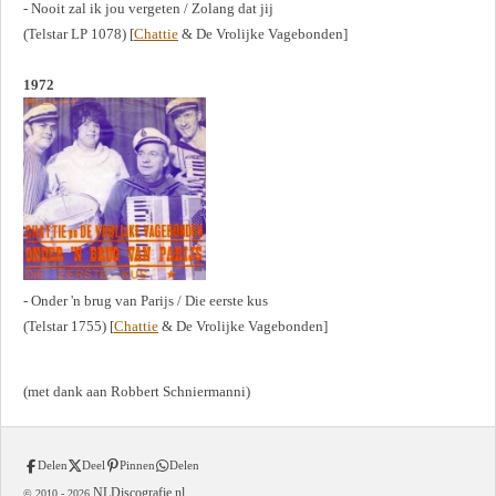
- Nooit zal ik jou vergeten / Zolang dat jij
(Telstar LP 1078) [
Chattie
& De Vrolijke Vagebonden]
1972
- Onder 'n brug van Parijs / Die eerste kus
(Telstar 1755) [
Chattie
& De Vrolijke Vagebonden]
(met dank aan Robbert Schniermanni)
Delen
Deel
Pinnen
Delen
NLDiscografie.nl
© 2010 -
2026