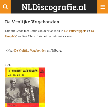
NLDiscografie.nl
Ga
direct
naar
De Vrolijke Vagebonden
de
hoofdinhoud
Duo uit Breda met Louis van der Kaa (ook in
De Turfschippers
en
De
Hoepla's
) en Bert Clerx. Later uitgebreid tot kwartet.
> Naar
De Vrolijke Vagebonden
uit Tilburg.
1967