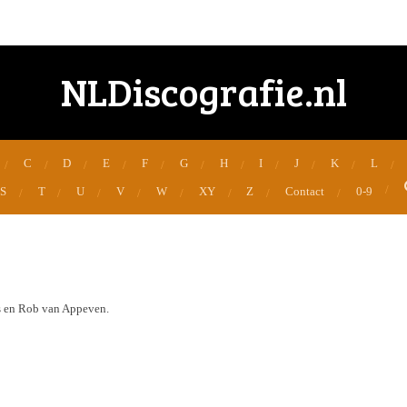
NLDiscografie.nl
C
D
E
F
G
H
I
J
K
L
S
T
U
V
W
XY
Z
Contact
0-9
s en Rob van Appeven.