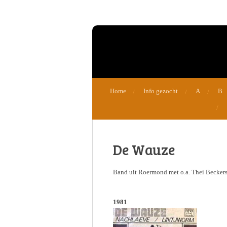
Ga
direct
naar
de
hoofdinhoud
Home
Info gezocht
A
B
De Wauze
Band uit Roermond met o.a. Thei Becker
1981