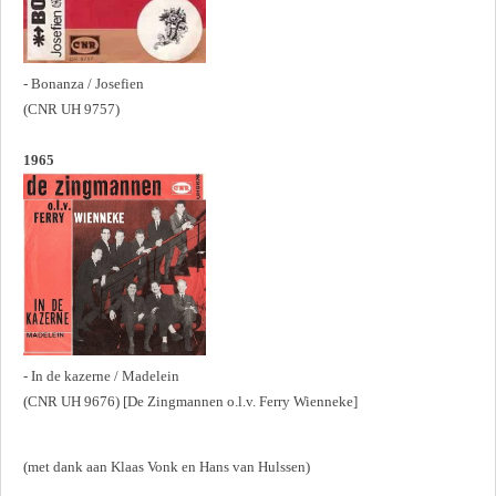
- Bonanza / Josefien
(CNR UH 9757)
1965
- In de kazerne / Madelein
(CNR UH 9676) [De Zingmannen o.l.v. Ferry Wienneke]
(met dank aan Klaas Vonk en Hans van Hulssen)