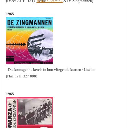
(Decca AT 10 131) [
Herman Emmink
& De Zingmannen]
1965
- Die knotsgekke kerels in hun vliegende kratten / Liselot
(Philips JF 327 898)
1965