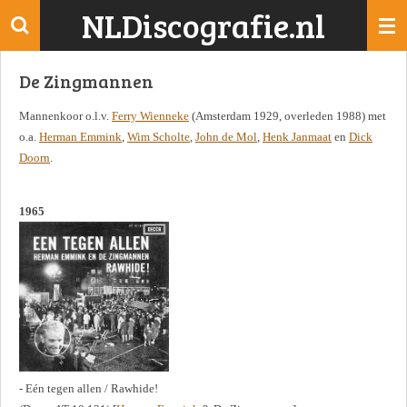
NLDiscografie.nl
Ga
direct
naar
De Zingmannen
de
hoofdinhoud
Mannenkoor o.l.v.
Ferry Wienneke
(Amsterdam 1929, overleden 1988) met
o.a.
Herman Emmink
,
Wim Scholte
,
John de Mol
,
Henk Janmaat
en
Dick
Doorn
.
1965
- Eén tegen allen / Rawhide!