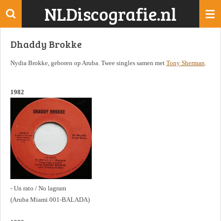
NLDiscografie.nl
Ga
direct
naar
Dhaddy Brokke
de
hoofdinhoud
Nydia Brokke, geboren op Aruba. Twee singles samen met
Tony Sherman
.
1982
- Un rato / No lagram
(Aruba Miami 001-BALADA)