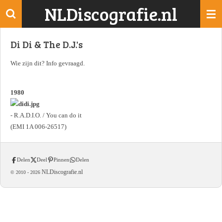
NLDiscografie.nl
Ga
direct
naar
Di Di & The D.J.'s
de
hoofdinhoud
Wie zijn dit? Info gevraagd.
1980
- R.A.D.I.O. / You can do it
(EMI 1A 006-26517)
Delen
Deel
Pinnen
Delen
NLDiscografie.nl
© 2010 -
2026