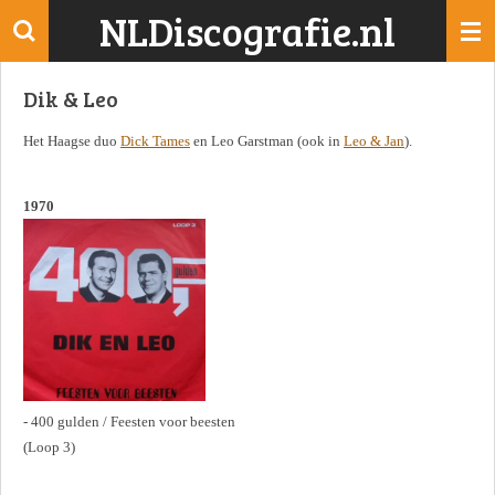
NLDiscografie.nl
Ga
direct
naar
Dik & Leo
de
hoofdinhoud
Het Haagse duo
Dick Tames
en Leo Garstman (ook in
Leo & Jan
).
1970
- 400 gulden / Feesten voor beesten
(Loop 3)