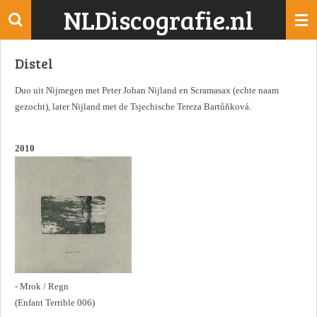
NLDiscografie.nl
Ga
direct
naar
Distel
de
hoofdinhoud
Duo uit Nijmegen met Peter Johan Nijland en Scramasax (echte naam
gezocht), later Nijland met de Tsjechische Tereza Bartůňková.
2010
- Mrok / Regn
(Enfant Terrible 006)