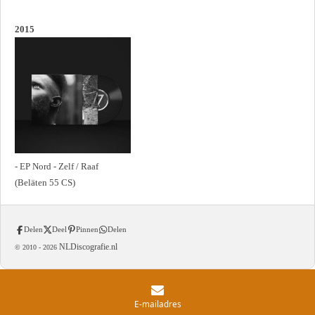
2015
- EP Nord - Zelf / Raaf
(Beläten 55 CS)
Delen
Deel
Pinnen
Delen
NLDiscografie.nl
© 2010 -
2026
E-mailadres