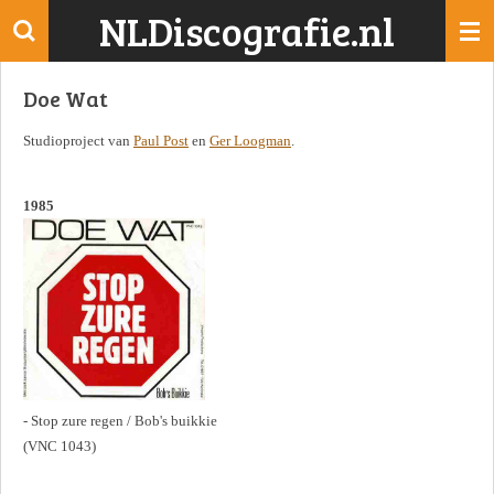
NLDiscografie.nl
Ga
direct
naar
Doe Wat
de
hoofdinhoud
Studioproject van
Paul Post
en
Ger Loogman
.
1985
- Stop zure regen / Bob's buikkie
(VNC 1043)