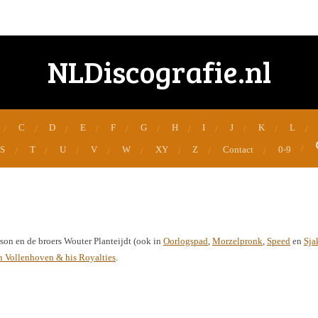
NLDiscografie.nl
C
D
E
F
G
H
I
J
K
L
S
T
U
V
W
XY
Z
Contact
0-9
son en de broers Wouter Planteijdt (ook in
Oorlogspad
,
Morzelpronk
,
Speed
en
Sja
n Vollenhoven & his Royalties
.