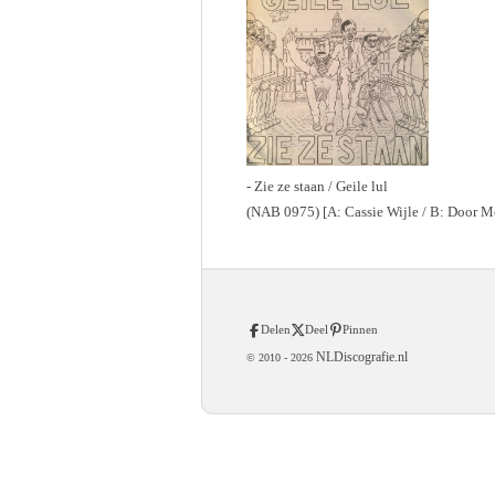
- Zie ze staan / Geile lul
(NAB 0975) [A: Cassie Wijle / B: Door M
Delen
Deel
Pinnen
NLDiscografie.nl
© 2010 -
2026