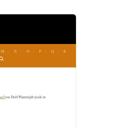
M
N
O
P
Q
R
ko!
) en Dolf Planteijdt (ook in