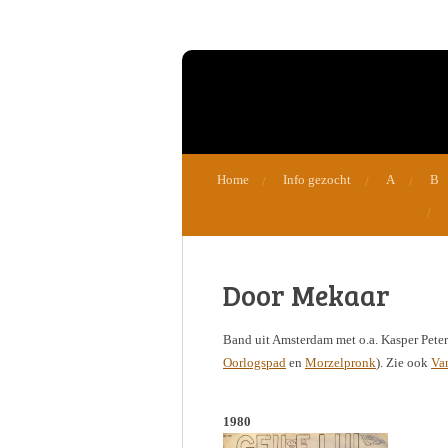
Ga
direct
naar
de
hoofdinhoud
Home
Info gezocht
A
B
Door Mekaar
Band uit Amsterdam met o.a. Kasper Peter
Oorlogspad
en
Morzelpronk
). Zie ook
Va
1980