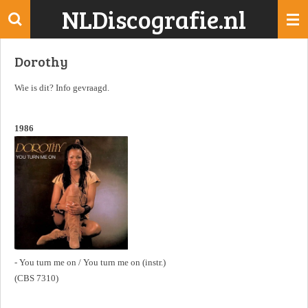
NLDiscografie.nl
Ga
direct
naar
Dorothy
de
hoofdinhoud
Wie is dit? Info gevraagd.
1986
- You turn me on / You turn me on (instr.)
(CBS 7310)