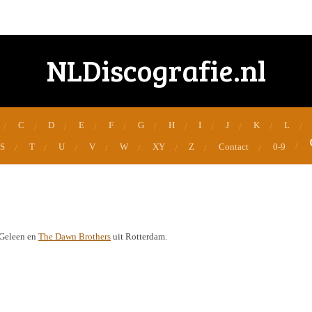
NLDiscografie.nl
C
D
E
F
G
H
I
J
K
L
S
T
U
V
W
XY
Z
Contact
0-9
 Geleen en
The Dawn Brothers
uit Rotterdam.