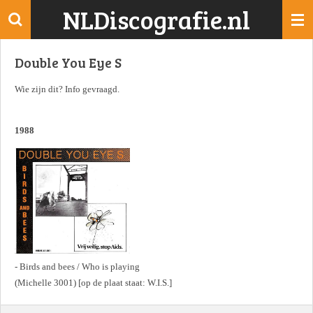
NLDiscografie.nl
Ga
direct
naar
Double You Eye S
de
hoofdinhoud
Wie zijn dit? Info gevraagd.
1988
- Birds and bees / Who is playing
(Michelle 3001) [op de plaat staat: W.I.S.]