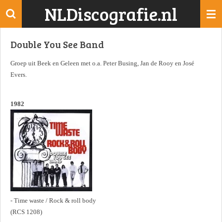
NLDiscografie.nl
Ga
direct
naar
Double You See Band
de
hoofdinhoud
Groep uit Beek en Geleen met o.a. Peter Busing, Jan de Rooy en José
Evers.
1982
- Time waste / Rock & roll body
(RCS 1208)