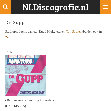
NLDiscografie.nl
Ga
direct
naar
Dr. Gupp
de
hoofdinhoud
Studioproductie van o.a. Ruud Klokgieter en
Ton Souren
(beiden ook in
Zen
).
1986
- Bankoverval / Shooting in the dark
(CNR 145 215)