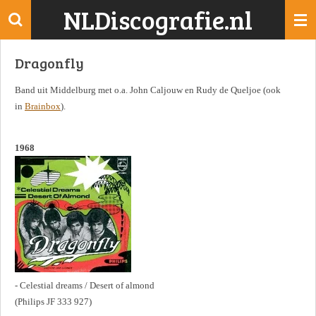
NLDiscografie.nl
Ga
direct
naar
Dragonfly
de
hoofdinhoud
Band uit Middelburg met o.a. John Caljouw en Rudy de Queljoe (ook
in
Brainbox
).
1968
- Celestial dreams / Desert of almond
(Philips JF 333 927)