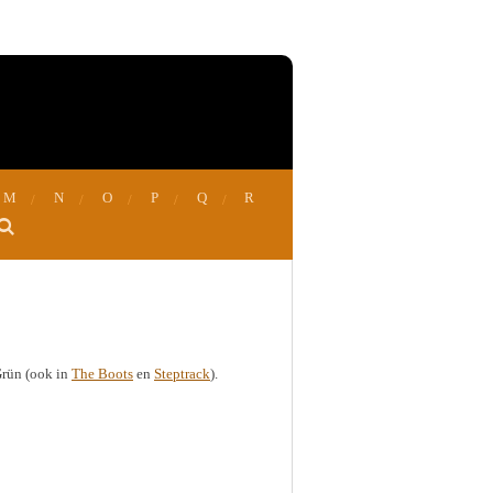
M
N
O
P
Q
R
 Grün (ook in
The Boots
en
Steptrack
).