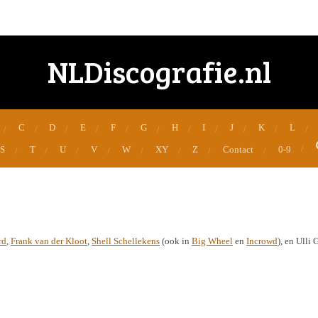
NLDiscografie.nl
C
D
E
F
G
H
I
J
K
L
S
T
U
V
W
XY
Z
Contact
0-9
rd
,
Frank van der Kloot
,
Shell Schellekens
(ook in
Big Wheel
en
Incrowd
), en Ulli