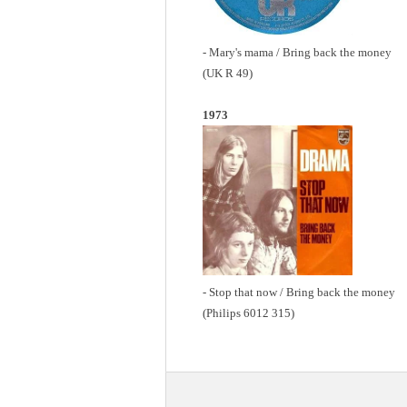
- Mary's mama / Bring back the money
(UK R 49)
1973
- Stop that now / Bring back the money
(Philips 6012 315)