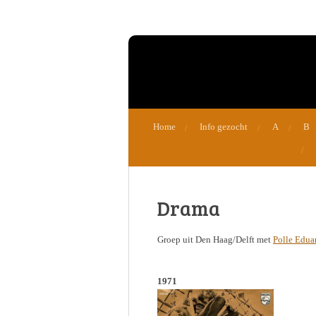
Ga
direct
naar
de
hoofdinhoud
Home
Info gezocht
A
B
Drama
Groep uit Den Haag/Delft met
Polle Edua
1971