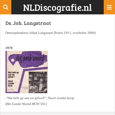
NLDiscografie.nl
Ga
direct
naar
Ds. Joh. Langstraat
de
hoofdinhoud
Omroepdominee Johan Langstraat (Pernis 1911, overleden 2000).
1970
- Wat hebt ge aan uw geloof? / Nooit zonder hoop
(Het Goede Woord HGW 501)