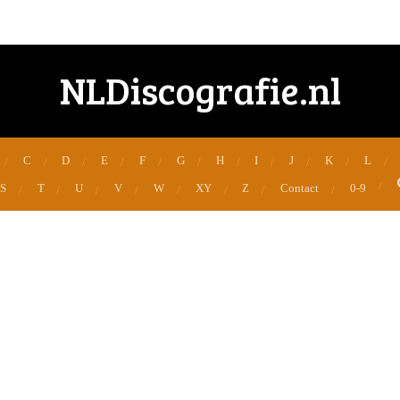
NLDiscografie.nl
C
D
E
F
G
H
I
J
K
L
S
T
U
V
W
XY
Z
Contact
0-9