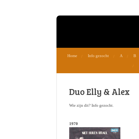
Ga
direct
naar
de
hoofdinhoud
Home
Info gezocht
A
B
Duo Elly & Alex
Wie zijn dit? Info gezocht.
1970