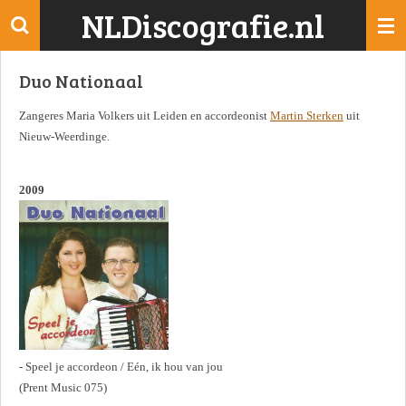
NLDiscografie.nl
Ga
direct
naar
Duo Nationaal
de
hoofdinhoud
Zangeres Maria Volkers uit Leiden en accordeonist
Martin Sterken
uit
Nieuw-Weerdinge.
2009
- Speel je accordeon / Eén, ik hou van jou
(Prent Music 075)