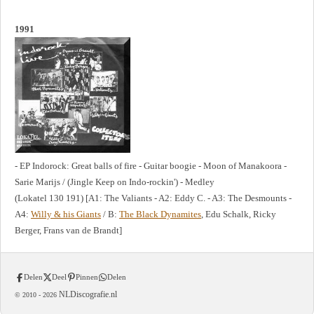
1991
- EP Indorock: Great balls of fire - Guitar boogie - Moon of Manakoora -
Sarie Marijs / (Jingle Keep on Indo-rockin') - Medley
(Lokatel 130 191) [A1: The Valiants - A2: Eddy C. - A3: The Desmounts -
A4:
Willy & his Giants
/ B:
The Black Dynamites
, Edu Schalk, Ricky
Berger, Frans van de Brandt]
Delen
Deel
Pinnen
Delen
NLDiscografie.nl
© 2010 -
2026