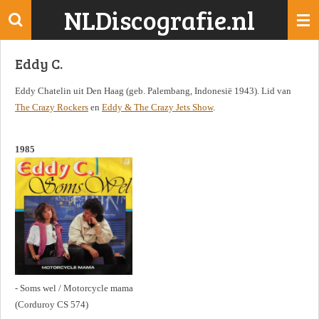
NLDiscografie.nl
Ga
direct
naar
Eddy C.
de
hoofdinhoud
Eddy Chatelin uit Den Haag (geb. Palembang, Indonesië 1943). Lid van
The Crazy Rockers
en
Eddy & The Crazy Jets Show
.
1985
- Soms wel / Motorcycle mama
(Corduroy CS 574)