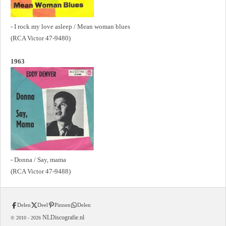
- I rock my love asleep / Mean woman blues
(RCA Victor 47-9480)
1963
- Donna / Say, mama
(RCA Victor 47-9488)
Delen
Deel
Pinnen
Delen
NLDiscografie.nl
© 2010 -
2026