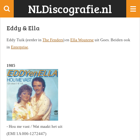
NLDiscografie.nl
Ga
direct
naar
Eddy & Ella
de
hoofdinhoud
Eddy Tuik (eerder in
The Fenders
) en
Ella Wouterse
uit Goes. Beiden ook
in
Enterprise
.
1985
- Hou me vast / Wat maakt het uit
(EMI 1A 006-1272447)