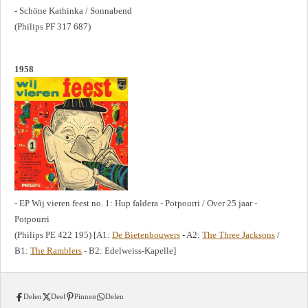
- Schöne Kathinka / Sonnabend
(Philips PF 317 687)
1958
- EP Wij vieren feest no. 1: Hup faldera - Potpourri / Over 25 jaar -
Potpourri
(Philips PE 422 195) [A1:
De Bietenbouwers
- A2:
The Three Jacksons
/
B1:
The Ramblers
- B2: Edelweiss-Kapelle]
Delen
Deel
Pinnen
Delen