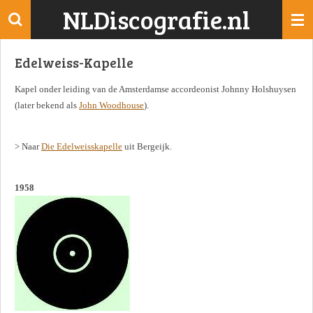
NLDiscografie.nl
Ga
direct
naar
Edelweiss-Kapelle
de
hoofdinhoud
Kapel onder leiding van de Amsterdamse accordeonist Johnny Holshuysen
(later bekend als
John Woodhouse
).
> Naar
Die Edelweisskapelle
uit Bergeijk.
1958