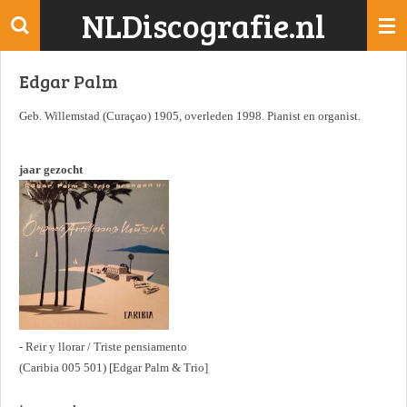
NLDiscografie.nl
Ga
direct
naar
Edgar Palm
de
hoofdinhoud
Geb. Willemstad (Curaçao) 1905, overleden 1998. Pianist en organist.
jaar gezocht
- Reir y llorar / Triste pensiamento
(Caribia 005 501) [Edgar Palm & Trio]