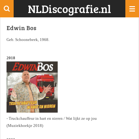
NLDiscografie.nl
Ga
direct
naar
Edwin Bos
de
hoofdinhoud
Geb. Schoonebeek, 1968.
2018
- Truckchauffeur in hart en nieren / Wat lijkt ze op jou
(Muziekhoekje 2018)