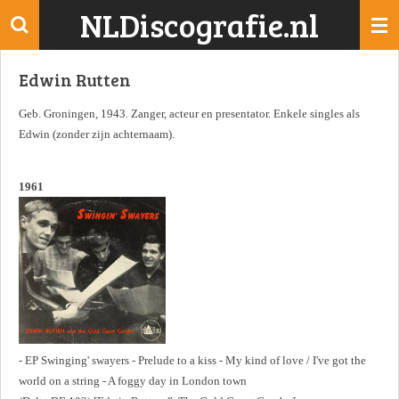
NLDiscografie.nl
Ga
direct
naar
Edwin Rutten
de
hoofdinhoud
Geb. Groningen, 1943. Zanger, acteur en presentator. Enkele singles als
Edwin (zonder zijn achternaam).
1961
- EP Swinging' swayers - Prelude to a kiss - My kind of love / I've got the
world on a string - A foggy day in London town