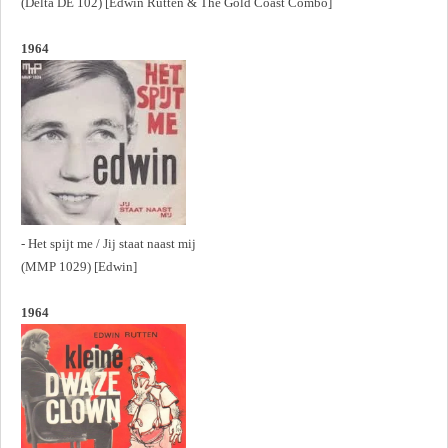
(Delta DE 102) [Edwin Rutten & The Gold Coast Combo]
1964
- Het spijt me / Jij staat naast mij
(MMP 1029) [Edwin]
1964