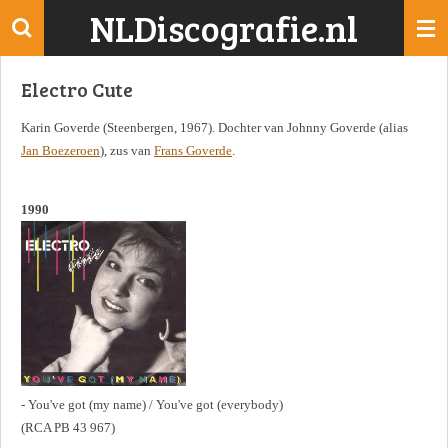
NLDiscografie.nl
Ga
direct
naar
Electro Cute
de
hoofdinhoud
Karin Goverde (Steenbergen, 1967). Dochter van Johnny Goverde (alias
Jan Boezeroen
), zus van
Frans Goverde
.
1990
- You've got (my name) / You've got (everybody)
(RCA PB 43 967)