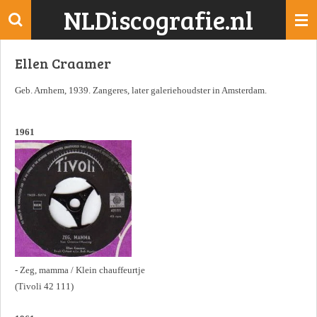
NLDiscografie.nl
Ga
direct
naar
Ellen Craamer
de
hoofdinhoud
Geb. Arnhem, 1939. Zangeres, later galeriehoudster in Amsterdam.
1961
- Zeg, mamma / Klein chauffeurtje
(Tivoli 42 111)