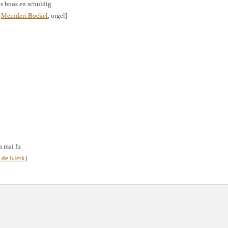
is boos en schuldig
&
Meindert Boekel
, orgel]
a mai fu
 de Klerk
]