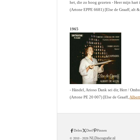
het, die zo hoog gezeten - Heer mijn hart 
(Artone EPPE 6681) [Else de Graaff, alt 
1965
- Händel, Arioso Dank sei dir, Herr / Ombr
(Artone PE 20 007) [Else de Graaff,
Albert
Delen
Deel
Pinnen
NLDiscografie.nl
© 2010 -
2026