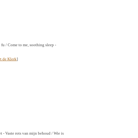
i fu / Come to me, soothing sleep -
t de Klerk
]
t - Vaste rots van mijn behoud / Wie is