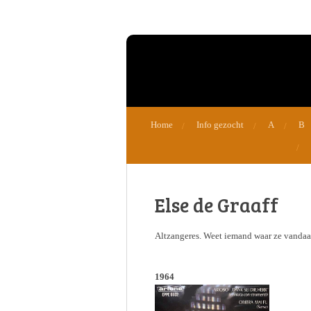
Ga
direct
naar
de
hoofdinhoud
Home
Info gezocht
A
B
Else de Graaff
Altzangeres. Weet iemand waar ze vandaan
1964