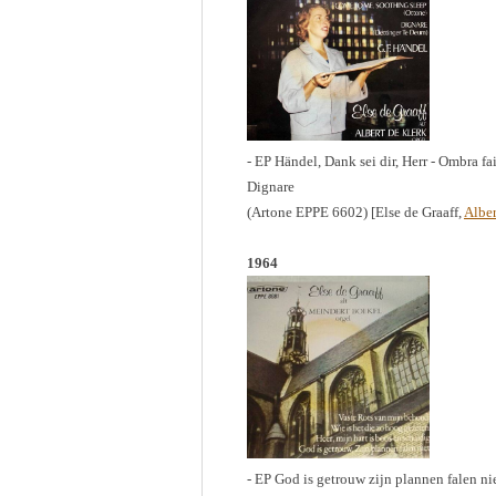
- EP Händel, Dank sei dir, Herr - Ombra fa
Dignare
(Artone EPPE 6602) [Else de Graaff,
Alber
1964
- EP God is getrouw zijn plannen falen nie