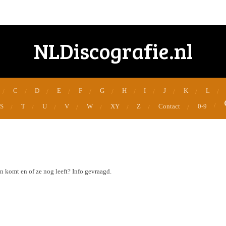
NLDiscografie.nl
C
D
E
F
G
H
I
J
K
L
S
T
U
V
W
XY
Z
Contact
0-9
 komt en of ze nog leeft? Info gevraagd.