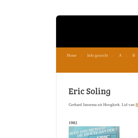
Ga
direct
naar
de
hoofdinhoud
Home
Info gezocht
A
B
Eric Soling
Gerhard Jansema uit Hoogkerk. Lid van
R
1982