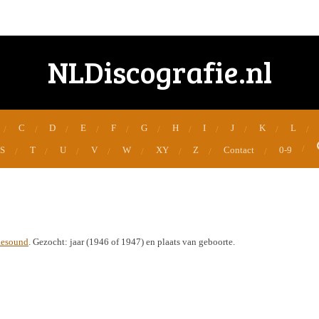
NLDiscografie.nl
C
D
E
F
G
H
I
J
K
L
S
T
U
V
W
XY
Z
Contact
0-9
esound
. Gezocht: jaar (1946 of 1947) en plaats van geboorte.