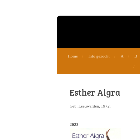
Ga
direct
naar
de
hoofdinhoud
Home
Info gezocht
A
B
Esther Algra
Geb. Leeuwarden, 1972.
2022