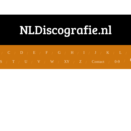
NLDiscografie.nl
C
D
E
F
G
H
I
J
K
L
S
T
U
V
W
XY
Z
Contact
0-9