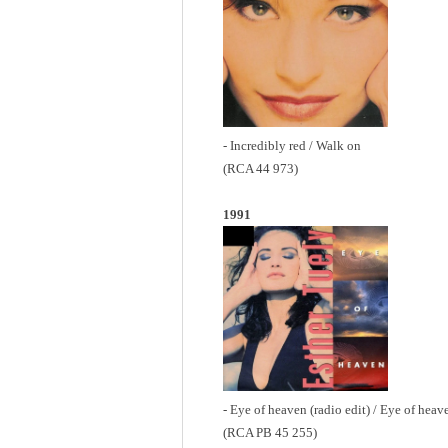
- Incredibly red / Walk on
(RCA 44 973)
1991
- Eye of heaven (radio edit) / Eye of heav
(RCA PB 45 255)