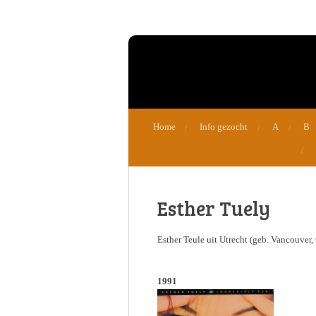
Ga
direct
naar
de
hoofdinhoud
Home
Info gezocht
A
B
Esther Tuely
Esther Teule uit Utrecht (geb. Vancouver
1991