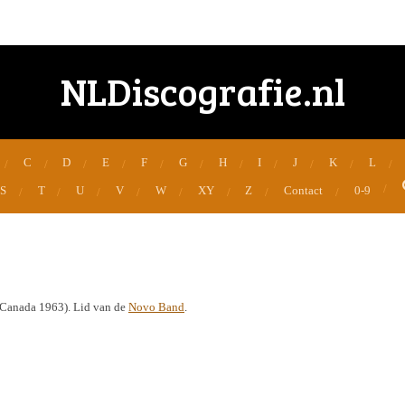
NLDiscografie.nl
C
D
E
F
G
H
I
J
K
L
S
T
U
V
W
XY
Z
Contact
0-9
, Canada 1963). Lid van de
Novo Band
.