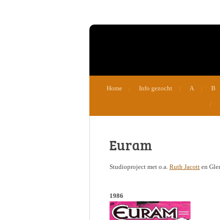
Ga
direct
naar
de
hoofdinhoud
Home
Info gezocht
A
B
Euram
Studioproject met o.a.
Ruth Jacott
en Gle
1986