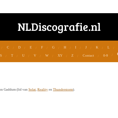
NLDiscografie.nl
C
D
E
F
G
H
I
J
K
L
S
T
U
V
W
XY
Z
Contact
0-9
nn Gaddum (lid van
Solat
,
Reality
en
Thunderstorm
).