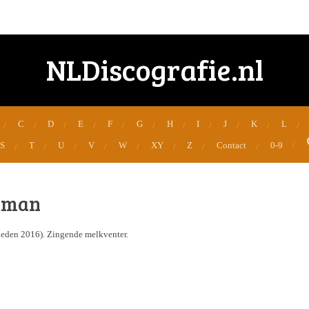
NLDiscografie.nl
C
D
E
F
G
H
I
J
K
L
S
T
U
V
W
XY
Z
Contact
0-9
lkman
rleden 2016). Zingende melkventer.