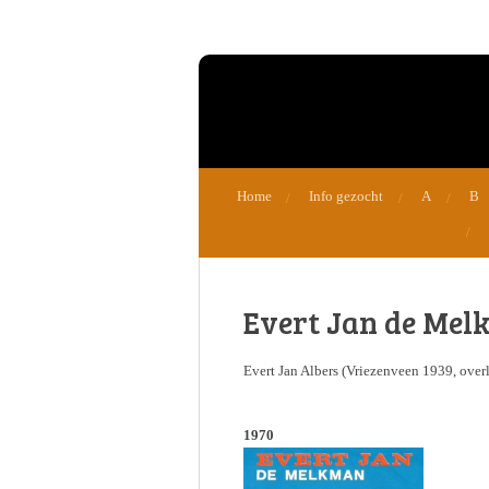
Ga
direct
naar
de
hoofdinhoud
Home
Info gezocht
A
B
Evert Jan de Me
Evert Jan Albers (Vriezenveen 1939, ove
1970