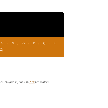
M
N
O
P
Q
R
eulen (alle vijf ook in
Xex
) en Rafael