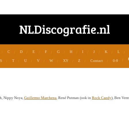
NLDiscografie.nl
C
D
E
F
G
H
I
J
K
L
S
T
U
V
W
XY
Z
Contact
0-9
ch, Nippy Noya,
Guillermo Marchena
, René Putman (ook in
Rock Candy
), Ben Verm