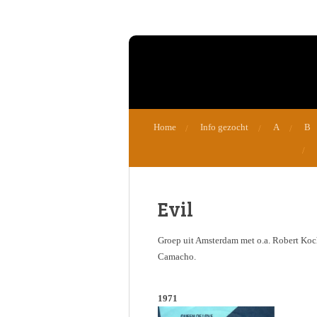
Ga
direct
naar
de
hoofdinhoud
Home
Info gezocht
A
B
Evil
Groep uit Amsterdam met o.a. Robert Ko
Camacho.
1971