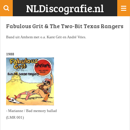
NLDiscografie.nl
Ga
direct
naar
Fabulous Grit & The Two-Bit Texas Rangers
de
hoofdinhoud
Band uit Arnhem met o.a. Karst Grit en André Vries.
1988
- Marianne / Bad memory ballad
(LMR 001)