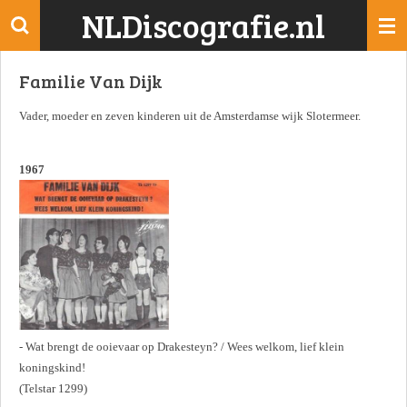
NLDiscografie.nl
Ga
direct
naar
Familie Van Dijk
de
hoofdinhoud
Vader, moeder en zeven kinderen uit de Amsterdamse wijk Slotermeer.
1967
- Wat brengt de ooievaar op Drakesteyn? / Wees welkom, lief klein
koningskind!
(Telstar 1299)