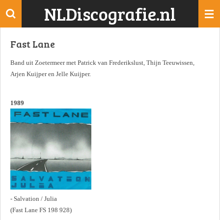
NLDiscografie.nl
Ga
direct
naar
Fast Lane
de
hoofdinhoud
Band uit Zoetermeer met Patrick van Frederikslust, Thijn Teeuwissen,
Arjen Kuijper en Jelle Kuijper.
1989
- Salvation / Julia
(Fast Lane FS 198 928)