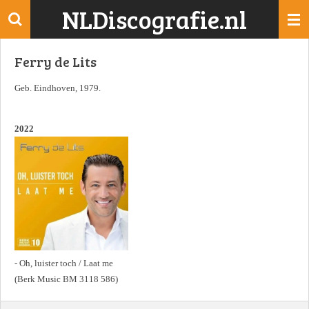
NLDiscografie.nl
Ga
direct
naar
Ferry de Lits
de
hoofdinhoud
Geb. Eindhoven, 1979.
2022
- Oh, luister toch / Laat me
(Berk Music BM 3118 586)