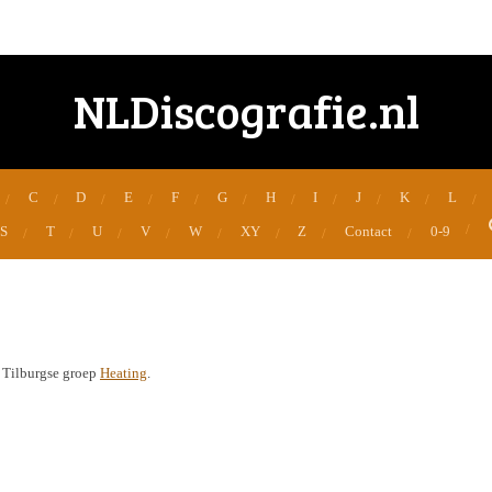
NLDiscografie.nl
C
D
E
F
G
H
I
J
K
L
S
T
U
V
W
XY
Z
Contact
0-9
 Tilburgse groep
Heating
.