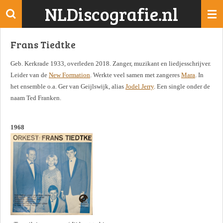
NLDiscografie.nl
Ga
direct
naar
Frans Tiedtke
de
hoofdinhoud
Geb. Kerkrade 1933, overleden 2018. Zanger, muzikant en liedjesschrijver.
Leider van de
New Formation
. Werkte veel samen met zangeres
Mara
. In
het ensemble o.a. Ger van Geijlswijk, alias
Jodel Jerry
. Een single onder de
naam Ted Franken.
1968