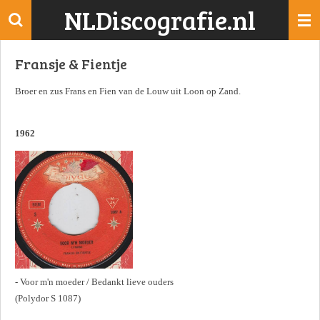
NLDiscografie.nl
Ga
direct
naar
Fransje & Fientje
de
hoofdinhoud
Broer en zus Frans en Fien van de Louw uit Loon op Zand.
1962
- Voor m'n moeder / Bedankt lieve ouders
(Polydor S 1087)