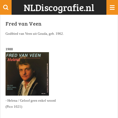
NLDiscografie.nl
Ga
direct
naar
Fred van Veen
de
hoofdinhoud
Godfried van Veen uit Gouda, geb. 1962.
1988
- Helena / Geloof geen enkel woord
(Pico 1021)