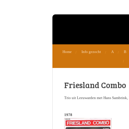
Ga
direct
naar
de
hoofdinhoud
Home
Info gezocht
A
B
Friesland Combo
Trio uit Leeuwarden met Hans Sambrink, 
1978