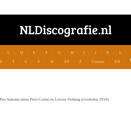
NLDiscografie.nl
C
D
E
F
G
H
I
J
K
L
S
T
U
V
W
XY
Z
Contact
0-9
Piet Aukema (alias Peter Corda) en Lieuwe Verhaag (overleden 2016).