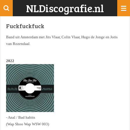
NLDiscografie.nl
Ga
direct
naar
Fuckfuckfuck
de
hoofdinhoud
Band uit Amsterdam met Jits Vlaar, Colin Vlaar, Hugo de Jonge en Joris
van Rozendaal.
2022
- Anal / Bad habits
(Wap Shoo Wap WSW 003)